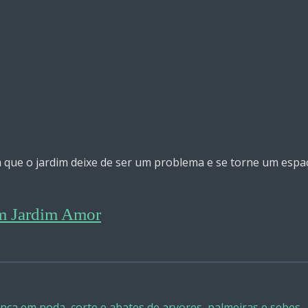
 que o jardim deixe de ser um problema e se torne um espaç
om Jardim Amor
ença em poda, corte e abates de arvores, palmeiras e sebes