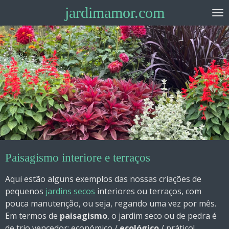
jardimamor.com
Passer
au
contenu
principal
Paisagismo interiore e terraços
Aqui estão alguns exemplos das nossas criações de
pequenos
jardins secos
interiores ou terraços, com
pouca manutenção, ou seja, regando uma vez por mês.
Em termos de
paisagismo
, o jardim seco ou de pedra é
de trio vencedor: económico /
ecológico
/ prático!